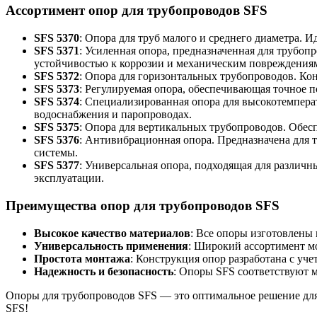
Ассортимент опор для трубопроводов SFS
SFS 5370
: Опора для труб малого и среднего диаметра. 
SFS 5371
: Усиленная опора, предназначенная для трубо
устойчивостью к коррозии и механическим повреждения
SFS 5372
: Опора для горизонтальных трубопроводов. Кон
SFS 5373
: Регулируемая опора, обеспечивающая точное п
SFS 5374
: Специализированная опора для высокотемперат
водоснабжения и паропроводах.
SFS 5375
: Опора для вертикальных трубопроводов. Обе
SFS 5376
: Антивибрационная опора. Предназначена для
системы.
SFS 5377
: Универсальная опора, подходящая для различ
эксплуатации.
Преимущества опор для трубопроводов SFS
Высокое качество материалов
: Все опоры изготовлены
Универсальность применения
: Широкий ассортимент мо
Простота монтажа
: Конструкция опор разработана с уч
Надежность и безопасность
: Опоры SFS соответствуют м
Опоры для трубопроводов SFS — это оптимальное решение для
SFS!