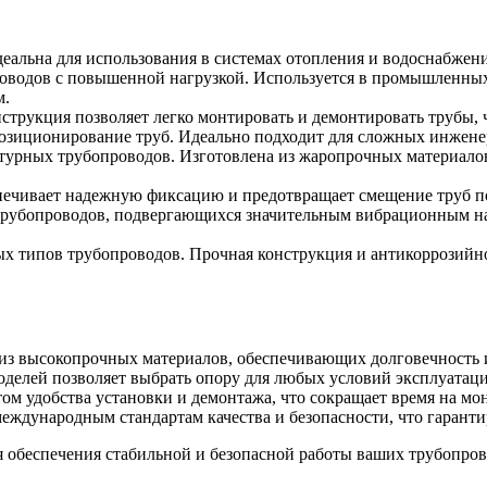
Идеальна для использования в системах отопления и водоснабже
проводов с повышенной нагрузкой. Используется в промышленны
м.
струкция позволяет легко монтировать и демонтировать трубы, 
озиционирование труб. Идеально подходит для сложных инженерн
урных трубопроводов. Изготовлена из жаропрочных материалов, 
спечивает надежную фиксацию и предотвращает смещение труб п
 трубопроводов, подвергающихся значительным вибрационным на
ных типов трубопроводов. Прочная конструкция и антикоррозий
 из высокопрочных материалов, обеспечивающих долговечность и
делей позволяет выбрать опору для любых условий эксплуатаци
етом удобства установки и демонтажа, что сокращает время на м
еждународным стандартам качества и безопасности, что гаранти
 обеспечения стабильной и безопасной работы ваших трубопров