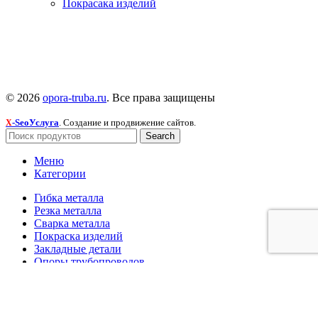
Покрасака изделий
© 2026
opora-truba.ru
. Все права защищены
-SeoУслуга
. Создание и продвижение сайтов.
X
Search
Меню
Категории
Гибка металла
Резка металла
Сварка металла
Покраска изделий
Закладные детали
Опоры трубопроводов
Сальники
Фундаментные болты
Лестницы, площадки, стремянки и ограждения