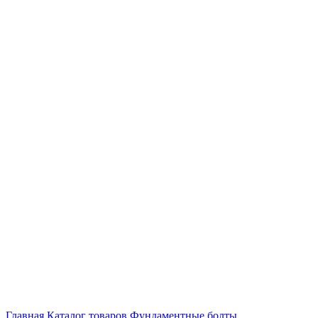
Нажмите, чтобы увеличить
Главная
Каталог товаров
Фундаментные болты