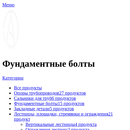
Меню
Фундаментные болты
Категории
Все
продукты
Опоры трубопроводов
27 продуктов
Сальники для труб
6 продуктов
Фундаментные болты
15 продуктов
Закладные детали
5 продуктов
Лестницы, площадки, стремянки и ограждения
21
продукт
Вертикальные лестницы
4 продукта
Ограждения лестниц
2 продукта