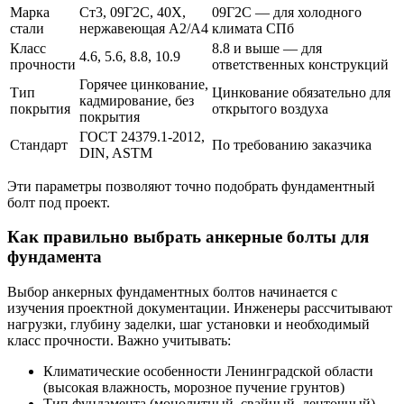
Марка
Ст3, 09Г2С, 40Х,
09Г2С — для холодного
стали
нержавеющая A2/A4
климата СПб
Класс
8.8 и выше — для
4.6, 5.6, 8.8, 10.9
прочности
ответственных конструкций
Горячее цинкование,
Тип
Цинкование обязательно для
кадмирование, без
покрытия
открытого воздуха
покрытия
ГОСТ 24379.1-2012,
Стандарт
По требованию заказчика
DIN, ASTM
Эти параметры позволяют точно подобрать фундаментный
болт под проект.
Как правильно выбрать анкерные болты для
фундамента
Выбор анкерных фундаментных болтов начинается с
изучения проектной документации. Инженеры рассчитывают
нагрузки, глубину заделки, шаг установки и необходимый
класс прочности. Важно учитывать:
Климатические особенности Ленинградской области
(высокая влажность, морозное пучение грунтов)
Тип фундамента (монолитный, свайный, ленточный)