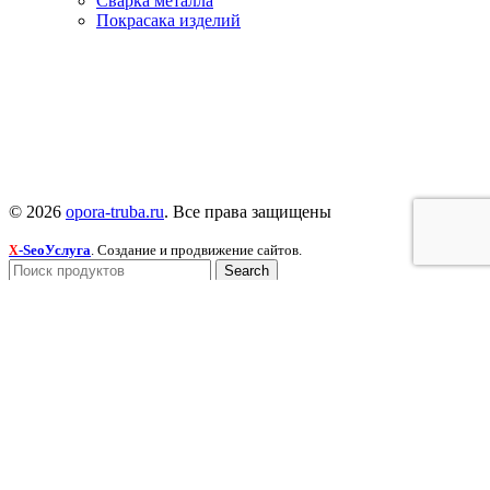
Сварка металла
Покрасака изделий
© 2026
opora-truba.ru
. Все права защищены
-SeoУслуга
. Создание и продвижение сайтов.
X
Search
Меню
Категории
Гибка металла
Резка металла
Сварка металла
Покраска изделий
Закладные детали
Опоры трубопроводов
Сальники