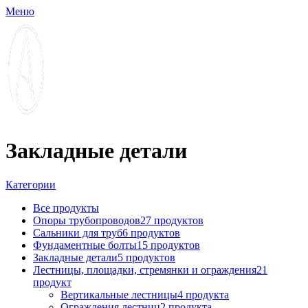
Меню
Закладные детали
Категории
Все
продукты
Опоры трубопроводов
27 продуктов
Сальники для труб
6 продуктов
Фундаментные болты
15 продуктов
Закладные детали
5 продуктов
Лестницы, площадки, стремянки и ограждения
21
продукт
Вертикальные лестницы
4 продукта
Ограждения лестниц
2 продукта