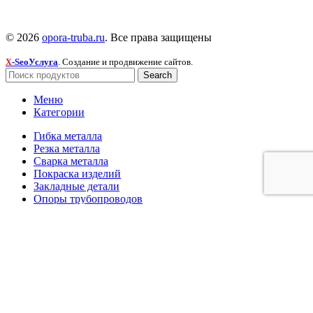
© 2026
opora-truba.ru
. Все права защищены
-SeoУслуга
. Создание и продвижение сайтов.
X
Search
Меню
Категории
Гибка металла
Резка металла
Сварка металла
Покраска изделий
Закладные детали
Опоры трубопроводов
Сальники
Фундаментные болты
Лестницы, площадки, стремянки и ограждения
Главная
Продукция и услуги
Новости
О компании
Контакты