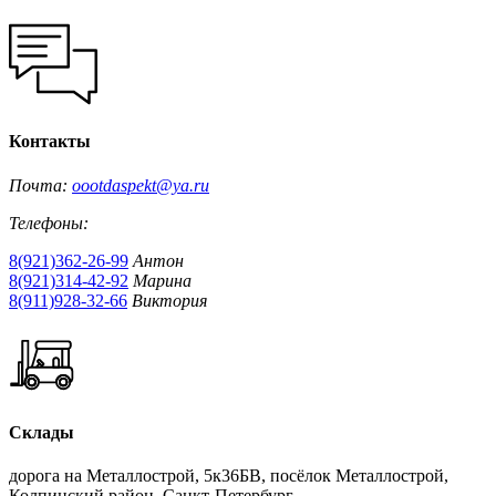
Контакты
Почта:
oootdaspekt@ya.ru
Телефоны:
8(921)362-26-99
Антон
8(921)314-42-92
Марина
8(911)928-32-66
Виктория
Склады
дорога на Металлострой, 5к36БВ, посёлок Металлострой,
Колпинский район, Санкт-Петербург