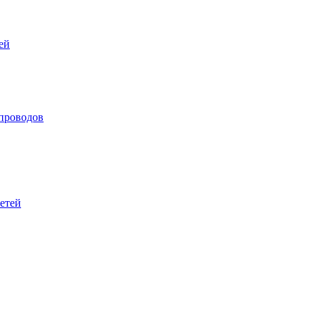
ей
опроводов
сетей