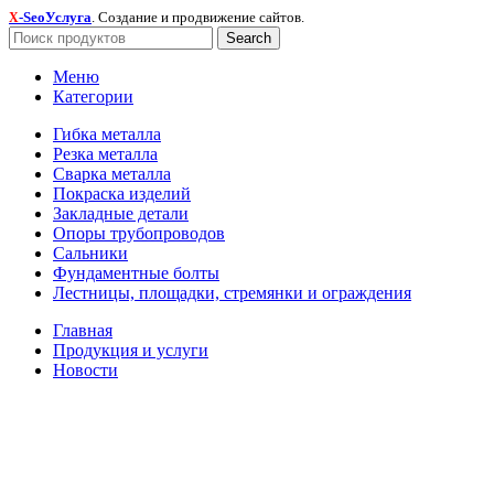
-SeoУслуга
. Создание и продвижение сайтов.
X
Search
Меню
Категории
Гибка металла
Резка металла
Сварка металла
Покраска изделий
Закладные детали
Опоры трубопроводов
Сальники
Фундаментные болты
Лестницы, площадки, стремянки и ограждения
Главная
Продукция и услуги
Новости
О компании
Контакты
Search
Начните вводить чтобы увидеть товары, которые вы ищете.
Оставьте заявку и мы с Вами свяжемся