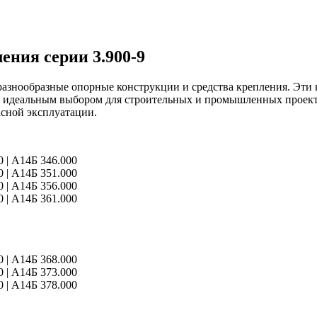
ения серии 3.900-9
знообразные опорные конструкции и средства крепления. Эти 
их идеальным выбором для строительных и промышленных проект
асной эксплуатации.
0 | А14Б 346.000
0 | А14Б 351.000
0 | А14Б 356.000
 | А14Б 361.000
0 | А14Б 368.000
0 | А14Б 373.000
0 | А14Б 378.000