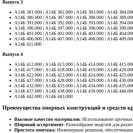
Выпуск 3
А14Б 381.000 | А14Б 382.000 | А14Б 383.000 | А14Б 384.00
А14Б 386.000 |
А14Б 387.000 | А14Б 388.000 | А14Б 389.00
А14Б 391.000 | А14Б 392.000 |
А14Б 393.000 | А14Б 394.00
А14Б 396.000 | А14Б 397.000 | А14Б 398.000 |
А14Б 399.000
А14Б 401.000 | А14Б 402.000 | А14Б 403.000 | А14Б 404.00
А14Б 406.000 | А14Б 407.000 | А14Б 408.000 | А14Б 409.00
А14Б 411.000
Выпуск 4
А14Б 412.000 | А14Б 413.000 | А14Б 414.000 | А14Б 415.00
А14Б 417.000 |
А14Б 418.000 | А14Б 419.000 | А14Б 420.00
А14Б 422.000 | А14Б 423.000 |
А14Б 424.000 | А14Б 425.00
А14Б 427.000 | А14Б 428.000 | А14Б 429.000 |
А14Б 430.000
А14Б 432.000 | А14Б 433.000 | А14Б 434.000 | А14Б 435.00
А14Б 437.000 | А14Б 438.000 | А14Б 439.000 | А14Б 440.00
А14Б 442.000 | А14Б 443.000
Преимущества опорных конструкций и средств кр
Высокое качество материалов
: Использование прочных
Широкий ассортимент
: Разнообразие моделей для разл
Простота монтажа
: Инженерные решения, обеспечивающ