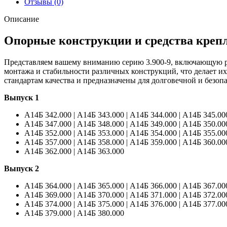
Отзывы (0)
Описание
Опорные конструкции и средства крепл
Представляем вашему вниманию серию 3.900-9, включающую ра
монтажа и стабильности различных конструкций, что делает 
стандартам качества и предназначены для долговечной и безоп
Выпуск 1
А14Б 342.000 | А14Б 343.000 | А14Б 344.000 | А14Б 345.00
А14Б 347.000 |
А14Б 348.000 | А14Б 349.000 | А14Б 350.00
А14Б 352.000 | А14Б 353.000 |
А14Б 354.000 | А14Б 355.00
А14Б 357.000 | А14Б 358.000 | А14Б 359.000 |
А14Б 360.000
А14Б 362.000 | А14Б 363.000
Выпуск 2
А14Б 364.000 | А14Б 365.000 | А14Б 366.000 | А14Б 367.00
А14Б 369.000 |
А14Б 370.000 | А14Б 371.000 | А14Б 372.00
А14Б 374.000 | А14Б 375.000 |
А14Б 376.000 | А14Б 377.00
А14Б 379.000 | А14Б 380.000