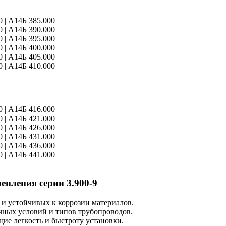
0 | А14Б 385.000
0 | А14Б 390.000
0 | А14Б 395.000
 | А14Б 400.000
0 |
А14Б 405.000
0 | А14Б 410.000
0 | А14Б 416.000
0 | А14Б 421.000
0 | А14Б 426.000
 | А14Б 431.000
0 |
А14Б 436.000
0 | А14Б 441.000
епления серии 3.900-9
 и устойчивых к коррозии материалов.
ичных условий и типов трубопроводов.
ие легкость и быстроту установки.