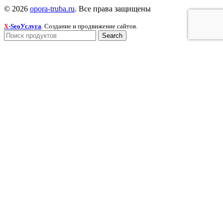
© 2026
opora-truba.ru
. Все права защищены
-SeoУслуга
. Создание и продвижение сайтов.
X
Search
Меню
Категории
Гибка металла
Резка металла
Сварка металла
Покраска изделий
Закладные детали
Опоры трубопроводов
Сальники
Фундаментные болты
Лестницы, площадки, стремянки и ограждения
Главная
Продукция и услуги
Новости
О компании
Контакты
Search